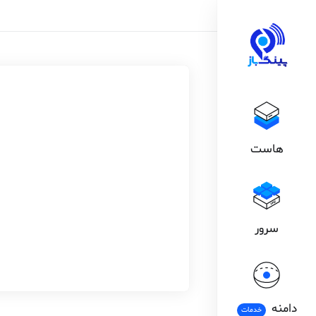
هاست
سرور
دامنه
خدمات