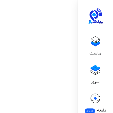
هاست
سرور
دامنه
خدمات