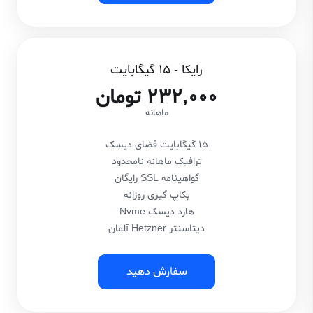
رایکا - 15 گیگابایت
232,000 تومان
ماهانه
15 گیگابایت فضای دیسک
ترافیک ماهانه نامحدود
گواهینامه SSL رایگان
بکاپ گیری روزانه
هارد دیسک Nvme
دیتاسنتر Hetzner آلمان
سفارش دهید