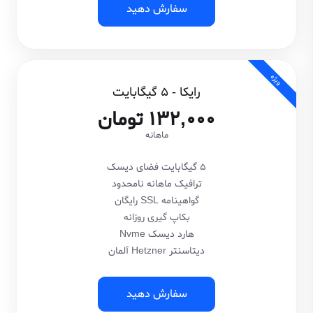
سفارش دهید
ویژه
رایکا - 5 گیگابایت
132,000 تومان
ماهانه
5 گیگابایت فضای دیسک
ترافیک ماهانه نامحدود
گواهینامه SSL رایگان
بکاپ گیری روزانه
هارد دیسک Nvme
دیتاسنتر Hetzner آلمان
سفارش دهید