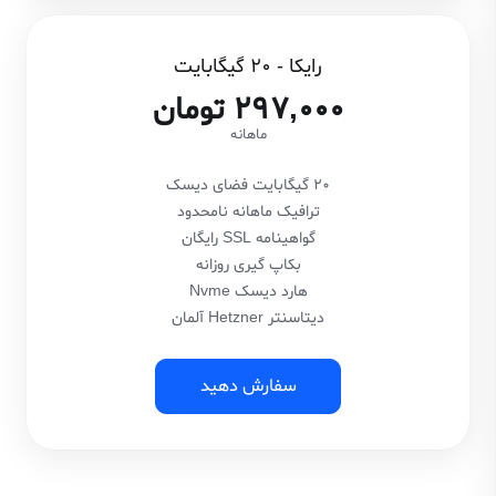
رایکا - 20 گیگابایت
297,000 تومان
ماهانه
20 گیگابایت فضای دیسک
ترافیک ماهانه نامحدود
گواهینامه SSL رایگان
بکاپ گیری روزانه
هارد دیسک Nvme
دیتاسنتر Hetzner آلمان
سفارش دهید