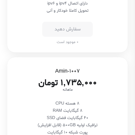
دارای اتصال ipv4 و ipv6
تحویل کاملا خودکار و آنی
سفارش دهید
0 موجود است
Amin-1007
1,735,000 تومان
ماهانه
8 هسته CPU
8 گیگابایت RAM
40 گیگابایت فضای SSD
ترافیک اولیه 500GB (قابل افزایش)
پورت شبکه 10 گیگابایت