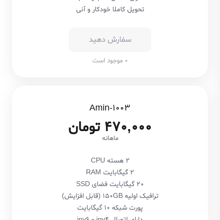
تحویل کاملا خودکار و آنی
سفارش دهید
0 موجود است
Amin-1003
470,000 تومان
ماهانه
2 هسته CPU
2 گیگابایت RAM
20 گیگابایت فضای SSD
ترافیک اولیه 150GB (قابل افزایش)
پورت شبکه 10 گیگابایت
دارای اتصال ipv4 و ipv6