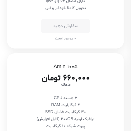
دارای اتصال ipv4 و ipv6
تحویل کاملا خودکار و آنی
سفارش دهید
0 موجود است
Amin-1005
660,000 تومان
ماهانه
3 هسته CPU
4 گیگابایت RAM
30 گیگابایت فضای SSD
ترافیک اولیه 200GB (قابل افزایش)
پورت شبکه 10 گیگابایت