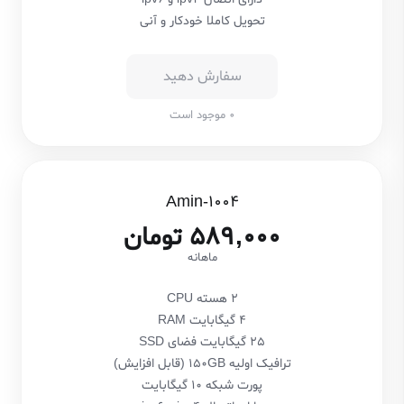
تحویل کاملا خودکار و آنی
سفارش دهید
0 موجود است
Amin-1004
589,000 تومان
ماهانه
2 هسته CPU
4 گیگابایت RAM
25 گیگابایت فضای SSD
ترافیک اولیه 150GB (قابل افزایش)
پورت شبکه 10 گیگابایت