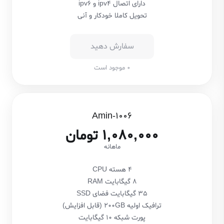
دارای اتصال ipv4 و ipv6
تحویل کاملا خودکار و آنی
سفارش دهید
0 موجود است
Amin-1006
1,080,000 تومان
ماهانه
4 هسته CPU
8 گیگابایت RAM
35 گیگابایت فضای SSD
ترافیک اولیه 200GB (قابل افزایش)
پورت شبکه 10 گیگابایت